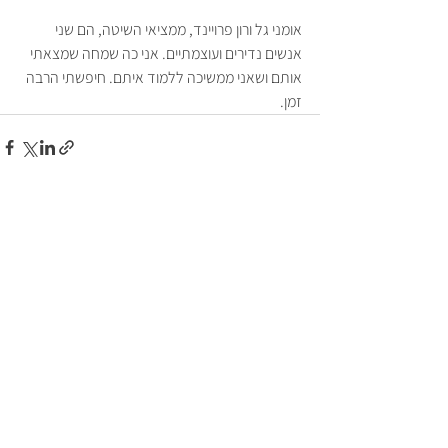
אומני גל ורון פרויינד, ממציאי השיטה, הם שני 
אנשים נדירים ועוצמתיים. אני כה שמחה שמצאתי 
אותם ושאני ממשיכה ללמוד איתם. חיפשתי הרבה 
זמן.
See All
Recent Posts